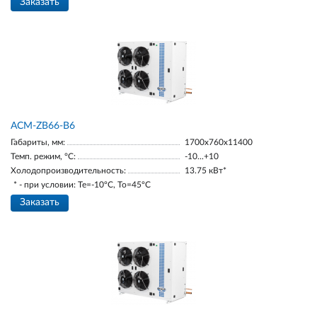
Заказать
ACM-ZB66-B6
Габариты, мм:
1700х760х11400
Темп. режим, °С:
-10...+10
Холодопроизводительность:
13.75 кВт*
* - при условии: Te=-10ºC, To=45ºC
Заказать