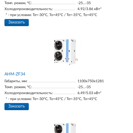
Темп. режим, °С:
-25…-35
Холодопроизводительность:
4.92/3.86 кВт*
* - при условии: Te=-30ºC, To=45ºC / Te=-35ºC, To=45ºC
Заказать
AНM-ZF34
Габариты, мм:
1100х750х1281
Темп. режим, °С:
-25…-35
Холодопроизводительность:
6.49/5.03 кВт*
* - при условии: Te=-30ºC, To=45ºC / Te=-35ºC, To=45ºC
Заказать