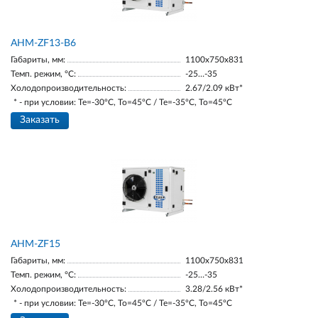
AНM-ZF13-В6
Габариты, мм:
1100х750х831
Темп. режим, °С:
-25…-35
Холодопроизводительность:
2.67/2.09 кВт*
* - при условии: Te=-30ºC, To=45ºC / Te=-35ºC, To=45ºC
Заказать
AНM-ZF15
Габариты, мм:
1100х750х831
Темп. режим, °С:
-25…-35
Холодопроизводительность:
3.28/2.56 кВт*
* - при условии: Te=-30ºC, To=45ºC / Te=-35ºC, To=45ºC