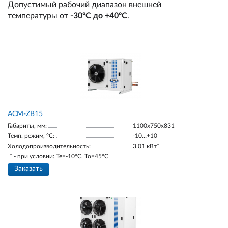
Допустимый рабочий диапазон внешней
температуры от
-30ºС до +40ºС
.
ACM-ZB15
Габариты, мм:
1100х750х831
Темп. режим, °С:
-10…+10
Холодопроизводительность:
3.01 кВт*
* - при условии: Te=-10ºC, To=45ºC
Заказать