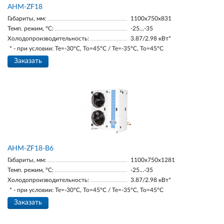
AНM-ZF18
Габариты, мм:
1100х750х831
Темп. режим, °С:
-25…-35
Холодопроизводительность:
3.87/2.98 кВт*
* - при условии: Te=-30ºC, To=45ºC / Te=-35ºC, To=45ºC
Заказать
AНM-ZF18-В6
Габариты, мм:
1100х750х1281
Темп. режим, °С:
-25…-35
Холодопроизводительность:
3.87/2.98 кВт*
* - при условии: Te=-30ºC, To=45ºC / Te=-35ºC, To=45ºC
Заказать