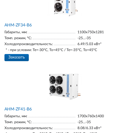
AНM-ZF34-В6
Габариты, мм:
1100х750х1281
Темп. режим, °С:
-25…-35
Холодопроизводительность:
6.49/5.03 кВт*
* - при условии: Te=-30ºC, To=45ºC / Te=-35ºC, To=45ºC
Заказать
AНM-ZF41-B6
Габариты, мм:
1700х760х1400
Темп. режим, °С:
-25…-35
Холодопроизводительность:
8.08/6.33 кВт*