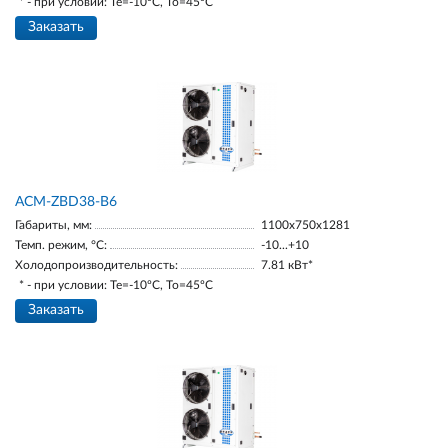
* - при условии: Te=-10ºC, To=45ºC
Заказать
ACM-ZBD38-В6
Габариты, мм:
1100х750х1281
Темп. режим, °С:
-10...+10
Холодопроизводительность:
7.81 кВт*
* - при условии: Te=-10ºC, To=45ºC
Заказать