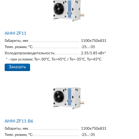
AНM-ZF11
Габариты, мм:
1100х750х831
Темп. режим, °С:
-25…-35
Холодопроизводительность:
2.35/1.85 кВт*
* - при условии: Te=-30ºC, To=45ºC / Te=-35ºC, To=45ºC
Заказать
AНM-ZF11-В6
Габариты, мм:
1100х750х831
Темп. режим, °С:
-25…-35