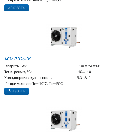
* - при условии: Te=-10ºC, To=45ºC
Заказать
ACM-ZB26-В6
Габариты, мм:
1100х750х831
Темп. режим, °С:
-10...+10
Холодопроизводительность:
5.3 кВт*
* - при условии: Te=-10ºC, To=45ºC
Заказать