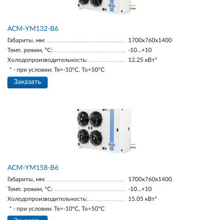
АСМ-YM132-В6
Габариты, мм:
1700х760х1400
Темп. режим, °С:
-10…+10
Холодопроизводительность:
12.25 кВт*
* - при условии: Te=-10ºC, To=50ºC
Заказать
АСМ-YM158-В6
Габариты, мм:
1700х760х1400
Темп. режим, °С:
-10…+10
Холодопроизводительность:
15.05 кВт*
* - при условии: Te=-10ºC, To=50ºC