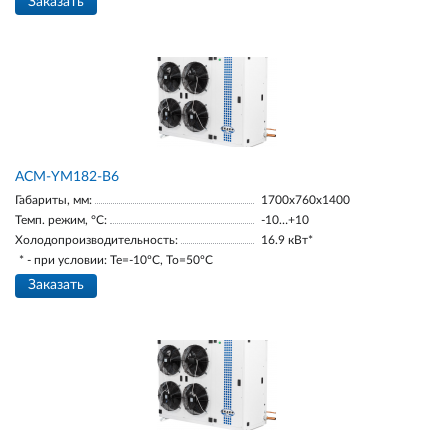
Заказать
АСМ-YM182-В6
Габариты, мм:
1700х760х1400
Темп. режим, °С:
-10…+10
Холодопроизводительность:
16.9 кВт*
* - при условии: Te=-10ºC, To=50ºC
Заказать