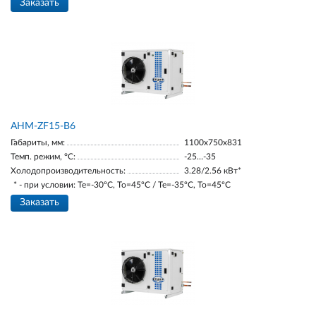
Заказать
AНM-ZF15-В6
Габариты, мм:
1100х750х831
Темп. режим, °С:
-25…-35
Холодопроизводительность:
3.28/2.56 кВт*
* - при условии: Te=-30ºC, To=45ºC / Te=-35ºC, To=45ºC
Заказать