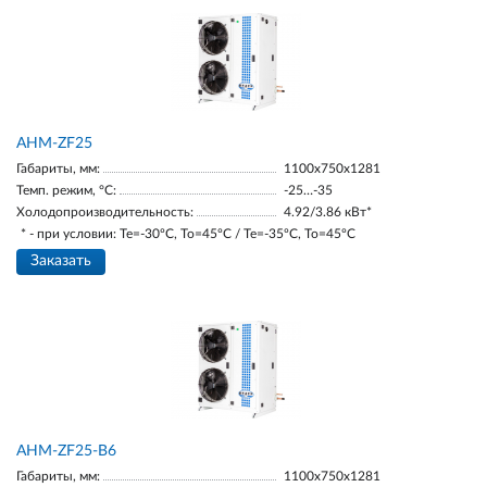
AНM-ZF25
Габариты, мм:
1100х750х1281
Темп. режим, °С:
-25…-35
Холодопроизводительность:
4.92/3.86 кВт*
* - при условии: Te=-30ºC, To=45ºC / Te=-35ºC, To=45ºC
Заказать
AНM-ZF25-В6
Габариты, мм:
1100х750х1281