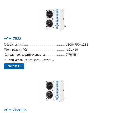
ACM-ZB38
Габариты, мм:
1100х750х1281
Темп. режим, °С:
-10…+10
Холодопроизводительность:
7.76 кВт*
* - при условии: Te=-10ºC, To=45ºC
Заказать
ACM-ZB38-В6