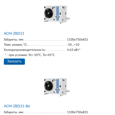
ACM-ZBD21
Габариты, мм:
1100х750х831
Темп. режим, °С:
-10…+10
Холодопроизводительность:
4.63 кВт*
* - при условии: Te=-10ºC, To=45ºC
Заказать
ACM-ZBD21-В6
Габариты, мм:
1100х750х831