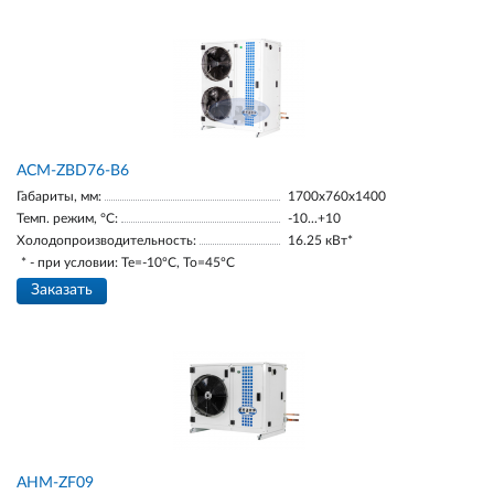
ACM-ZBD76-B6
Габариты, мм:
1700х760х1400
Темп. режим, °С:
-10...+10
Холодопроизводительность:
16.25 кВт*
* - при условии: Te=-10ºC, To=45ºC
Заказать
AНM-ZF09