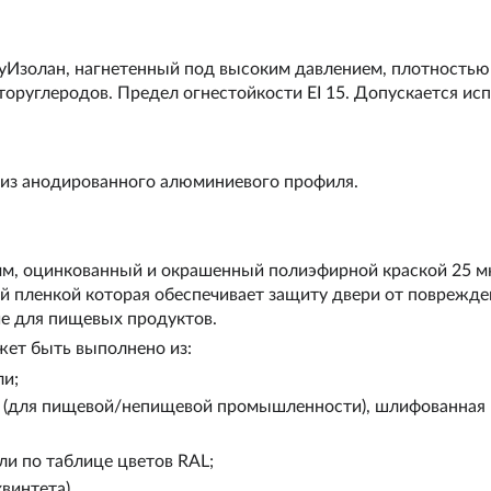
уИзолан
, нагнетенный под высоким давлением, плотностью
торуглеродов. Предел огнестойкости EI 15. Допускается ис
 из анодированного алюминиевого профиля.
мм, оцинкованный и окрашенный полиэфирной краской 25 мк
 пленкой которая обеспечивает защиту двери от поврежде
е для пищевых продуктов.
жет быть выполнено из:
ли;
 (для пищевой/непищевой промышленности), шлифованная 
и по таблице цветов RAL;
винтета).