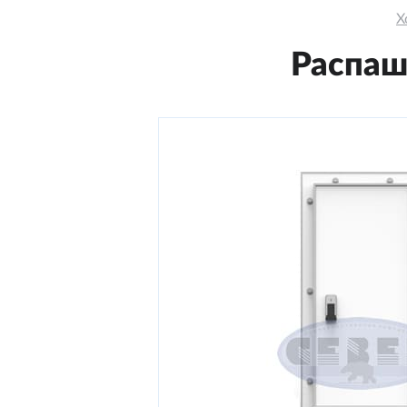
Х
Распаш