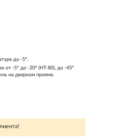
туре до -5°.
от -5° до -20° (НТ-80), до -45°
ль на дверном проеме.
лиента!