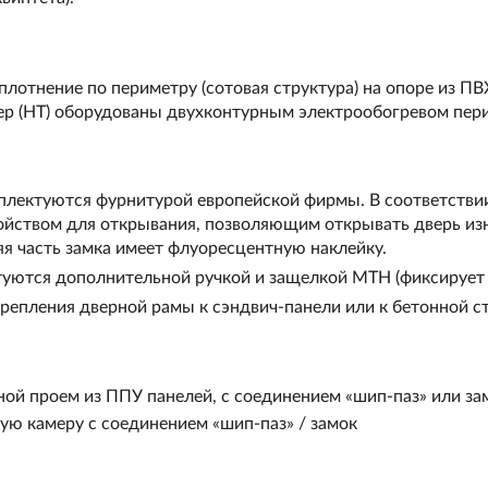
лотнение по периметру (сотовая структура) на опоре из ПВ
р (НТ) оборудованы двухконтурным электрообогревом пери
плектуются фурнитурой европейской фирмы. В соответстви
ойством для открывания, позволяющим открывать дверь из
яя часть замка имеет флуоресцентную наклейку.
туются дополнительной ручкой и защелкой MTH (фиксирует 
репления дверной рамы к сэндвич-панели или к бетонной сте
й проем из ППУ панелей, с соединением «шип-паз» или за
ую камеру с соединением «шип-паз» / замок