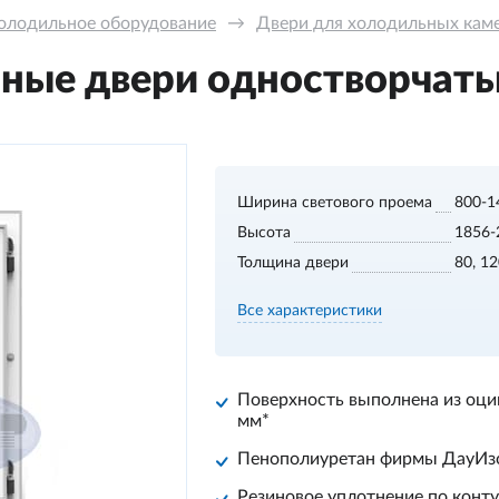
олодильное оборудование
→
Двери для холодильных кам
ные двери одностворчаты
Ширина светового проема
800-1
Высота
1856-
Толщина двери
80, 1
Все характеристики
Поверхность выполнена из оци
мм*
Пенополиуретан фирмы
ДауИз
Резиновое уплотнение по конту