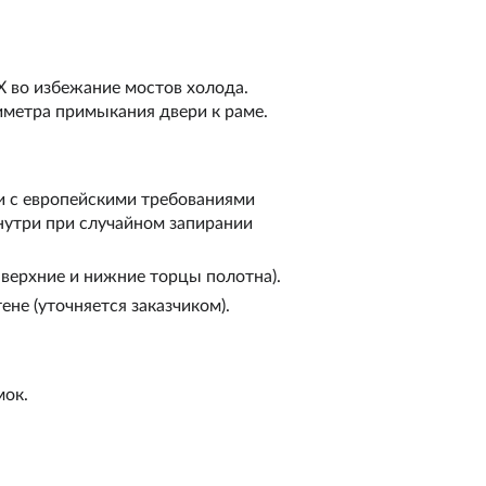
Х во избежание мостов холода.
метра примыкания двери к раме.
и с европейскими требованиями
нутри при случайном запирании
верхние и нижние торцы полотна).
не (уточняется заказчиком).
мок.