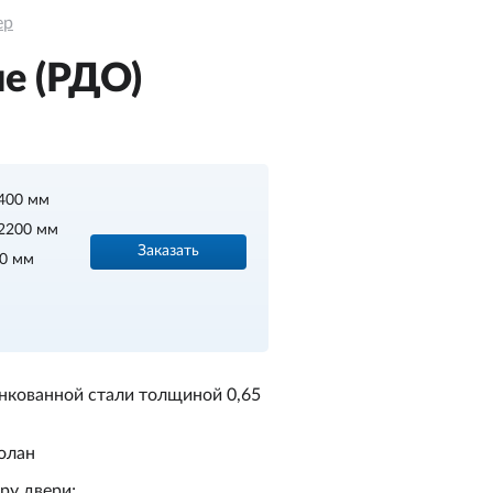
ер
е (РДО)
400 мм
2200 мм
Заказать
20 мм
нкованной стали толщиной 0,65
олан
ру двери;